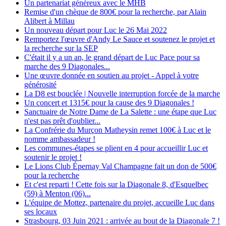
Un partenariat généreux avec le MHB
Remise d'un chèque de 800€ pour la recherche, par Alain
Alibert à Millau
Un nouveau départ pour Luc le 26 Mai 2022
Remportez l'œuvre d'Andy Le Sauce et soutenez le projet et
la recherche sur la SEP
C'était il y a un an, le grand départ de Luc Pace pour sa
marche des 9 Diagonales...
Une œuvre donnée en soutien au projet - Appel à votre
générosité
La D8 est bouclée | Nouvelle interruption forcée de la marche
Un concert et 1315€ pour la cause des 9 Diagonales !
Sanctuaire de Notre Dame de La Salette : une étape que Luc
n'est pas prêt d'oublier...
La Confrérie du Murçon Matheysin remet 100€ à Luc et le
nomme ambassadeur !
Les communes-étapes se plient en 4 pour accueillir Luc et
soutenir le projet !
Le Lions Club Épernay Val Champagne fait un don de 500€
pour la recherche
Et c'est reparti ! Cette fois sur la Diagonale 8, d'Esquelbec
(59) à Menton (06)...
L'équipe de Mottez, partenaire du projet, accueille Luc dans
ses locaux
Strasbourg, 03 Juin 2021 : arrivée au bout de la Diagonale 7 !