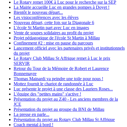
Le Rotary remet 100€ à Luc pour le recherche sur la SEP
La Mairie accueille Luc en grandes pompes à Doyet !
Bientôt le nouveau départ...
Les visioconférences avec les élèves
Nouveau départ, cette fois sur la Diagonale 6
L'école St Martin part avec Luc en images
Vente de soupes solidaires au profit du projet
Projet pédagogique de l'école St Martin à Millau
Confinement #2 : mise en pause du parcours
Lancement officiel avec les partenaires privés et institutionnels
du projet
Le Rotary Club Millau St Affrique remet à Luc le prix
SERVIR
Retour du Tour de la Mémoire de Robert et Laurence
Bonnemayre
Thomas Mainardi va peindre une toile pour nous !
Mottez fournit le chariot de randonnée à Luc
Luc présente le projet à une classe des Lauriers Roses...
L'équipe des "petites mains" s'active !
Présentation du projet au Z40 - Les anciens membres de la
JCE
Présentation du projet au groupe du BNI de Millau
La presse en parle...
Présentation du projet au Rotary Club Millau St Affrique
Coach mental à bord !