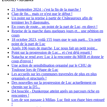
21 Septembre 2024 : c'est la fin de la marche !
Clap de fin... mais ce n'est que le début !
Un point sur la reprise à partir de Châteauroux afin de
terminer les 9 diagonales.
En cours de route... un point de la part de Luc, en direct !
Reprise de la marche dans quelques jours et... une pétition en
cours
18 octobre 2023, voilà 155 jours que je suis parti... Un petit
point de la part de Luc
Après 106 jours de marche, Luc nous fait un petit point...
Point sur la progression de Luc... et c'est déjà reparti !
Natacha se rend avec Luc à la rencontre du MHB et donne le
coup d'envoi !
Une action de sensibilisation organisé par le CHU de
Toulouse lors de l'étape de Luc
Les accueils sur les communes traversées de plus en plus
organisés et structurés !
Des nouvelles sur la progression de Luc actuellement en
chemin sur la D5...
D4 bouclée - Dunkerque atteint après un parcours riche en
rencontres !
Lors de son passage à Millau, Luc finit son étape bien entouré
!