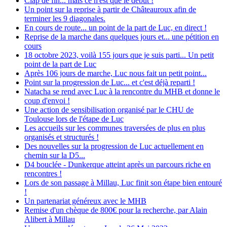
Clap de fin... mais ce n'est que le début !
Un point sur la reprise à partir de Châteauroux afin de
terminer les 9 diagonales.
En cours de route... un point de la part de Luc, en direct !
Reprise de la marche dans quelques jours et... une pétition en
cours
18 octobre 2023, voilà 155 jours que je suis parti... Un petit
point de la part de Luc
Après 106 jours de marche, Luc nous fait un petit point...
Point sur la progression de Luc... et c'est déjà reparti !
Natacha se rend avec Luc à la rencontre du MHB et donne le
coup d'envoi !
Une action de sensibilisation organisé par le CHU de
Toulouse lors de l'étape de Luc
Les accueils sur les communes traversées de plus en plus
organisés et structurés !
Des nouvelles sur la progression de Luc actuellement en
chemin sur la D5...
D4 bouclée - Dunkerque atteint après un parcours riche en
rencontres !
Lors de son passage à Millau, Luc finit son étape bien entouré
!
Un partenariat généreux avec le MHB
Remise d'un chèque de 800€ pour la recherche, par Alain
Alibert à Millau