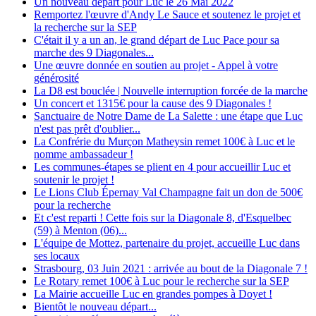
Un nouveau départ pour Luc le 26 Mai 2022
Remportez l'œuvre d'Andy Le Sauce et soutenez le projet et
la recherche sur la SEP
C'était il y a un an, le grand départ de Luc Pace pour sa
marche des 9 Diagonales...
Une œuvre donnée en soutien au projet - Appel à votre
générosité
La D8 est bouclée | Nouvelle interruption forcée de la marche
Un concert et 1315€ pour la cause des 9 Diagonales !
Sanctuaire de Notre Dame de La Salette : une étape que Luc
n'est pas prêt d'oublier...
La Confrérie du Murçon Matheysin remet 100€ à Luc et le
nomme ambassadeur !
Les communes-étapes se plient en 4 pour accueillir Luc et
soutenir le projet !
Le Lions Club Épernay Val Champagne fait un don de 500€
pour la recherche
Et c'est reparti ! Cette fois sur la Diagonale 8, d'Esquelbec
(59) à Menton (06)...
L'équipe de Mottez, partenaire du projet, accueille Luc dans
ses locaux
Strasbourg, 03 Juin 2021 : arrivée au bout de la Diagonale 7 !
Le Rotary remet 100€ à Luc pour le recherche sur la SEP
La Mairie accueille Luc en grandes pompes à Doyet !
Bientôt le nouveau départ...