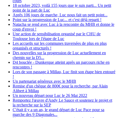
cours
18 octobre 2023, voilà 155 jours que je suis parti... Un petit
point de la part de Luc
Après 106 jours de marche, Luc nous fait un petit point...
Point sur la progression de Luc... et c'est déjà reparti !
Natacha se rend avec Luc à la rencontre du MHB et donne le
coup d'envoi !
Une action de sensibilisation organisé par le CHU de
Toulouse lors de l'étape de Luc
Les accueils sur les communes traversées de plus en plus
organisés et structurés !
Des nouvelles sur la progression de Luc actuellement en
chemin sur la D5...
D4 bouclée - Dunkerque atteint après un parcours riche en
rencontres !
Lors de son passage à Millau, Luc finit son étape bien entouré
!
Un partenariat généreux avec le MHB
Remise d'un chèque de 800€ pour la recherche, par Alain
Alibert à Millau
Un nouveau départ pour Luc le 26 Mai 2022
Remportez l'œuvre d'Andy Le Sauce et soutenez le projet et
la recherche sur la SEP
C'était il y a un an, le grand départ de Luc Pace pour sa
marche des 9 Diagonales...