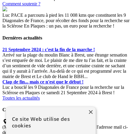
Comment soutenir ?
Luc PACE a parcouru à pied les 11 008 kms que constituent les 9
Diagonales de France, pour récolter des fonds pour la recherche sur
la Sclérose En Plaques : un pas, un euro pour la recherche !
Dernières actualités
21 Septembre 2024 : c'est la fin de la marche !
Arrivé sur la plage du moulin Blanc à Brest, une étrange sensation
s’est emparée de moi. Le plaisir de me dire tu l’as fait, et la crainte
d’un sentiment de vide derrière, et une certaine crainte ne sachant
qui il y aurait à l’arrivée. Au-delà de ce qui est programmé avec la
mairie de Brest et Le club de Hand le BBH...
Clap de fin... mais ce n'est que le début !
Luc a bouclé les 9 Diagonales de France pour la recherche sur la
Sclérose en Plaques ce samedi 21 Septembre 2024 à Brest !
Toutes les actualités
×
Contactez-nous
Ce site Web utilise des
Coordinateur "Gîte et Couvert"
cookies
(Merci de transmettre vos propositions d'accueil à l'adresse mail ci-
dessous)