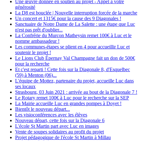
Une œuvre donnée en soutien au projet - Appel à votre
générosité
La D8 est bouclée | Nouvelle interruption forcée de la marche
Un concert et 1315€ pour la cause des 9 Diagonales !
Sanctuaire de Notre Dame de La Salette : une étape que Luc
n'est pas prêt d'oublier...
La Confrérie du Murçon Matheysin remet 100€ à Luc et le
nomme ambassadeur !
Les communes-étapes se plient en 4 pour accueillir Luc et
soutenir le projet !
Le Lions Club Épernay Val Champagne fait un don de 500€
pour la recherche
Et c'est reparti ! Cette fois sur la Diagonale 8, d'Esquelbec
(59) à Menton (06)...
L'équipe de Mottez, partenaire du projet, accueille Luc dans
ses locaux
Strasbourg, 03 Juin 2021 : arrivée au bout de la Diagonale 7 !
Le Rotary remet 100€ à Luc pour le recherche sur la SEP
La Mairie accueille Luc en grandes pompes à Doyet !
Bientôt le nouveau départ...
Les visioconférences avec les élèves
Nouveau départ, cette fois sur la Diagonale 6
L'école St Martin part avec Luc en images
Vente de soupes solidaires au profit du projet
Projet pédagogique de l'école St Martin à Millau