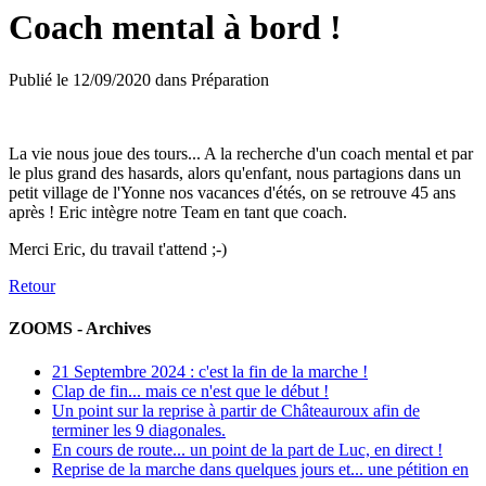
Coach mental à bord !
Publié le
12/09/2020
dans
Préparation
La vie nous joue des tours... A la recherche d'un coach mental et par
le plus grand des hasards, alors qu'enfant, nous partagions dans un
petit village de l'Yonne nos vacances d'étés, on se retrouve 45 ans
après ! Eric intègre notre Team en tant que coach.
Merci Eric, du travail t'attend ;-)
Retour
ZOOMS - Archives
21 Septembre 2024 : c'est la fin de la marche !
Clap de fin... mais ce n'est que le début !
Un point sur la reprise à partir de Châteauroux afin de
terminer les 9 diagonales.
En cours de route... un point de la part de Luc, en direct !
Reprise de la marche dans quelques jours et... une pétition en