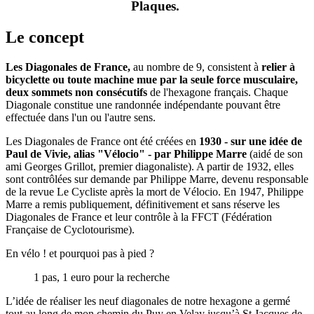
Plaques
.
Le concept
Les Diagonales de France,
au nombre de 9, consistent à
relier à
bicyclette ou toute machine mue par la seule force musculaire,
deux sommets non consécutifs
de l'hexagone français. Chaque
Diagonale constitue une randonnée indépendante pouvant être
effectuée dans l'un ou l'autre sens.
Les Diagonales de France ont été créées en
1930 - sur une idée de
Paul de Vivie, alias "Vélocio" - par Philippe Marre
(aidé de son
ami Georges Grillot, premier diagonaliste). A partir de 1932, elles
sont contrôlées sur demande par Philippe Marre, devenu responsable
de la revue Le Cycliste après la mort de Vélocio. En 1947, Philippe
Marre a remis publiquement, définitivement et sans réserve les
Diagonales de France et leur contrôle à la FFCT (Fédération
Française de Cyclotourisme).
En vélo ! et pourquoi pas à pied ?
1 pas, 1 euro pour la recherche
L’idée de réaliser les neuf diagonales de notre hexagone a germé
tout au long de mon chemin du Puy en Velay jusqu’à St Jacques de