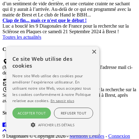
d’un sentiment de vide derrière, et une certaine crainte ne sachant
qui il y aurait à l’arrivée. Au-delà de ce qui est programmé avec la
mairie de Brest et Le club de Hand le BBH...
Clap de fin... mais ce n'est que le début !
Luc a bouclé les 9 Diagonales de France pour la recherche sur la
Sclérose en Plaques ce samedi 21 Septembre 2024 à Brest !
Toutes les actualités
×
Contactez-nous
Ce site Web utilise des
Coordinateur "Gîte et Couvert"
cookies
(Merci de transmettre vos propositions d'accueil à l'adresse mail ci-
dessous)
Notre site Web utilise des cookies pour
améliorer l'expérience utilisateur. En
hebergement9diagonales@gmail.com
utilisant notre site Web, vous acceptez tous
Luc a bouclé les 9 Diagonales de France pour la recherche sur la
les cookies conformément à notre Politique
Sclérose en Plaques le samedi 21 Septembre 2024 à Brest, après
avoir parcouru plus de 11 000kms !
relative aux cookies.
En savoir plus
Suivez-nous
ACCEPTER TOUT
REFUSER TOUT
AFFICHER LES DÉTAILS
9 Diagonales © Copyright 2026
-
Mentions Légales
-
Connexion