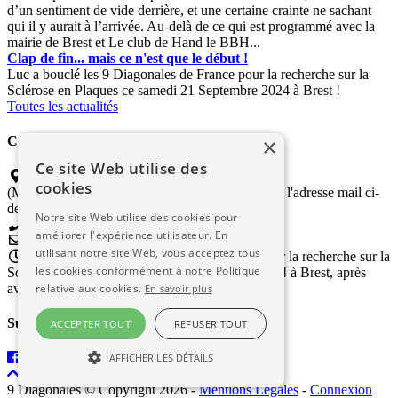
d’un sentiment de vide derrière, et une certaine crainte ne sachant
qui il y aurait à l’arrivée. Au-delà de ce qui est programmé avec la
mairie de Brest et Le club de Hand le BBH...
Clap de fin... mais ce n'est que le début !
Luc a bouclé les 9 Diagonales de France pour la recherche sur la
Sclérose en Plaques ce samedi 21 Septembre 2024 à Brest !
Toutes les actualités
×
Contactez-nous
Ce site Web utilise des
Coordinateur "Gîte et Couvert"
cookies
(Merci de transmettre vos propositions d'accueil à l'adresse mail ci-
dessous)
Notre site Web utilise des cookies pour
améliorer l'expérience utilisateur. En
hebergement9diagonales@gmail.com
utilisant notre site Web, vous acceptez tous
Luc a bouclé les 9 Diagonales de France pour la recherche sur la
les cookies conformément à notre Politique
Sclérose en Plaques le samedi 21 Septembre 2024 à Brest, après
avoir parcouru plus de 11 000kms !
relative aux cookies.
En savoir plus
Suivez-nous
ACCEPTER TOUT
REFUSER TOUT
AFFICHER LES DÉTAILS
9 Diagonales © Copyright 2026
-
Mentions Légales
-
Connexion