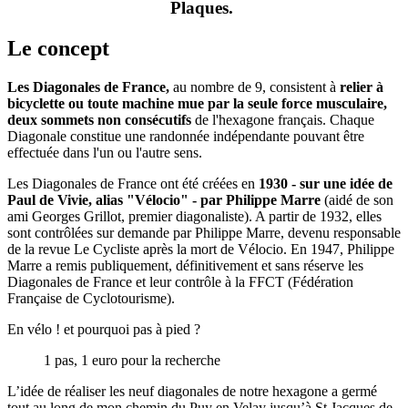
Plaques
.
Le concept
Les Diagonales de France,
au nombre de 9, consistent à
relier à
bicyclette ou toute machine mue par la seule force musculaire,
deux sommets non consécutifs
de l'hexagone français. Chaque
Diagonale constitue une randonnée indépendante pouvant être
effectuée dans l'un ou l'autre sens.
Les Diagonales de France ont été créées en
1930 - sur une idée de
Paul de Vivie, alias "Vélocio" - par Philippe Marre
(aidé de son
ami Georges Grillot, premier diagonaliste). A partir de 1932, elles
sont contrôlées sur demande par Philippe Marre, devenu responsable
de la revue Le Cycliste après la mort de Vélocio. En 1947, Philippe
Marre a remis publiquement, définitivement et sans réserve les
Diagonales de France et leur contrôle à la FFCT (Fédération
Française de Cyclotourisme).
En vélo ! et pourquoi pas à pied ?
1 pas, 1 euro pour la recherche
L’idée de réaliser les neuf diagonales de notre hexagone a germé
tout au long de mon chemin du Puy en Velay jusqu’à St Jacques de