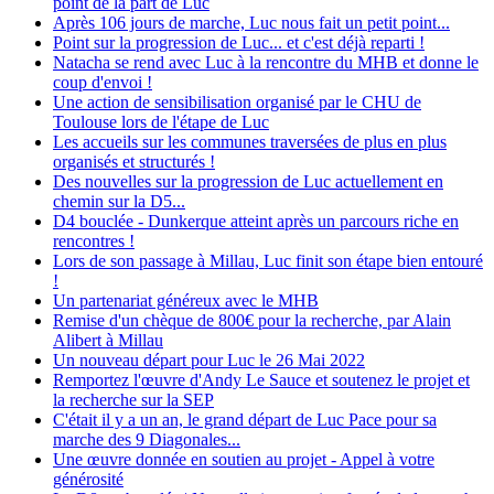
point de la part de Luc
Après 106 jours de marche, Luc nous fait un petit point...
Point sur la progression de Luc... et c'est déjà reparti !
Natacha se rend avec Luc à la rencontre du MHB et donne le
coup d'envoi !
Une action de sensibilisation organisé par le CHU de
Toulouse lors de l'étape de Luc
Les accueils sur les communes traversées de plus en plus
organisés et structurés !
Des nouvelles sur la progression de Luc actuellement en
chemin sur la D5...
D4 bouclée - Dunkerque atteint après un parcours riche en
rencontres !
Lors de son passage à Millau, Luc finit son étape bien entouré
!
Un partenariat généreux avec le MHB
Remise d'un chèque de 800€ pour la recherche, par Alain
Alibert à Millau
Un nouveau départ pour Luc le 26 Mai 2022
Remportez l'œuvre d'Andy Le Sauce et soutenez le projet et
la recherche sur la SEP
C'était il y a un an, le grand départ de Luc Pace pour sa
marche des 9 Diagonales...
Une œuvre donnée en soutien au projet - Appel à votre
générosité