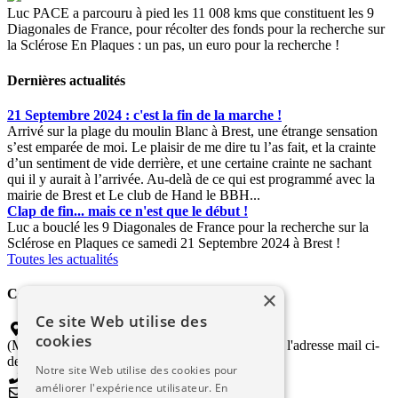
Luc PACE a parcouru à pied les 11 008 kms que constituent les 9
Diagonales de France, pour récolter des fonds pour la recherche sur
la Sclérose En Plaques : un pas, un euro pour la recherche !
Dernières actualités
21 Septembre 2024 : c'est la fin de la marche !
Arrivé sur la plage du moulin Blanc à Brest, une étrange sensation
s’est emparée de moi. Le plaisir de me dire tu l’as fait, et la crainte
d’un sentiment de vide derrière, et une certaine crainte ne sachant
qui il y aurait à l’arrivée. Au-delà de ce qui est programmé avec la
mairie de Brest et Le club de Hand le BBH...
Clap de fin... mais ce n'est que le début !
Luc a bouclé les 9 Diagonales de France pour la recherche sur la
Sclérose en Plaques ce samedi 21 Septembre 2024 à Brest !
Toutes les actualités
×
Contactez-nous
Ce site Web utilise des
Coordinateur "Gîte et Couvert"
cookies
(Merci de transmettre vos propositions d'accueil à l'adresse mail ci-
dessous)
Notre site Web utilise des cookies pour
améliorer l'expérience utilisateur. En
hebergement9diagonales@gmail.com