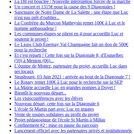
La D8 est bouclée | Nouvelle interruption forcée de la marche
Un concert et 1315€ pour la cause des 9 Diagonales !
Sanctuaire de Notre Dame de La Salette : une étape que Luc
n'est pas prêt d'oublier...
La Confrérie du Murçon Matheysin remet 100€ à Luc et le
nomme ambassadeur !
Les communes-étapes se plient en 4 pour accueillir Luc et
soutenir le projet !
Le Lions Club Épernay Val Champagne fait un don de 500€
pour la recherche
Et c'est reparti ! Cette fois sur la Diagonale 8, d'Esquelbec
(59) à Menton (06)...
L'équipe de Mottez, partenaire du projet, accueille Luc dans
ses locaux
Strasbourg, 03 Juin 2021 : arrivée au bout de la Diagonale 7 !
Le Rotary remet 100€ à Luc pour le recherche sur la SEP
La Mairie accueille Luc en grandes pompes à Doyet !
Bientôt le nouveau départ...
Les visioconférences avec les élèves
Nouveau départ, cette fois sur la Diagonale 6
L'école St Martin part avec Luc en images
Vente de soupes solidaires au profit du projet
Projet pédagogique de l'école St Martin à Millau
Confinement #2 : mise en pause du parcours
Lancement officiel avec les partenaires privés et institutionnels